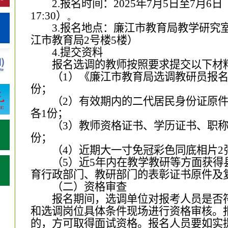
2
.
报名时间：
202
5
年
7
月
5
日至
7
月
6
日
17:30
）
。
3
.
报名地点：
廉江市
教育局
教学研究
江市教育局
2
号楼
5
楼）
4
.
提交资料
报名选调的教师按照要求
提
交以下材
（
1
）《
廉江市
教育局选调教研员报
份；
（
2
）有效期内的二代居民身份证
原
各
1
份；
（
3
）教师资格证书、学历证书、职
份；
（
4
）近期大一寸免冠彩色
同底
相片
2
（
5
）近
5
年内在
教学教研
等方面获得
育行政部门、教研部门的表彰证书
原件及
（二）资格审查
报名期间，选调单位对报考人员是否
和选调岗位具体条件现场进行资格审核。
的，方可取得
面
试资格。报名
人员
要如实