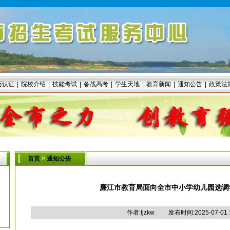
历认证
|
院校介绍
|
技能考试
|
备战高考
|
学生天地
|
教育新闻
|
通知公告
|
政策法
首页
>
通知公告
廉江市教育局面向全市中小学幼儿园选调
作者:ljzkw 发布时间:2025-07-01 1