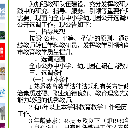
为加强教研队伍建设，充分发挥教研
践中的研究、指导、服务、引领等重要作
需要，现面向全
市
中小学幼儿园公开选调
公开选调工作，现公告如下：
一、指导思想
按照“公开、平等、择优”
的
原则，通
线教师转任学科教研员，发挥教学引领和
市
教育教学质量提升。
二、选调范围
全
市
公办中小学、幼儿园在编在岗教
三、选调条件
（一）基本条件
1.
熟悉教育教学法律法规和有关方针
治素质过硬、职业道德良好、教育理念先
能力较强的优秀教师。
2.
有
6
年以上本
学科
教育教学工作经历
工作。
3.
年龄要求：
4
5
周岁及以下（即
19
80
4
.
身心健康，具有胜任
教研
工作要求