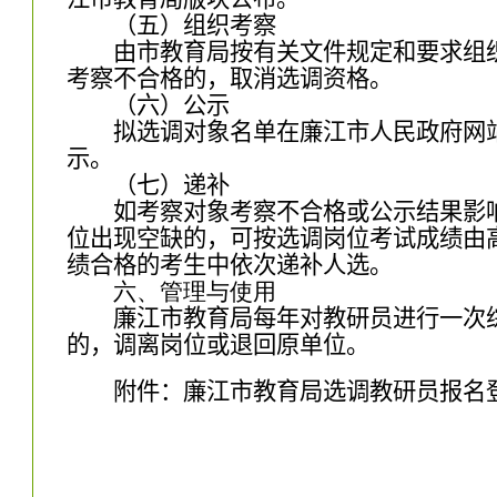
（
五
）组织考察
由市教育局按有关文件规定和要求组
考察不合格的，取消选调资格。
（
六
）公示
拟选调对象名单在廉江市人民政府网
示。
（
七）递补
如考察对象考察不合格或公示结果影
位出现空缺的
，
可按选调岗位考试成绩由
绩合格的考生中依次递补人选
。
六、管理与使用
廉江市教育局每年对教研员进行一次
的，调离岗位或退回原单位。
附件：
廉江市
教育局选调教研员报名