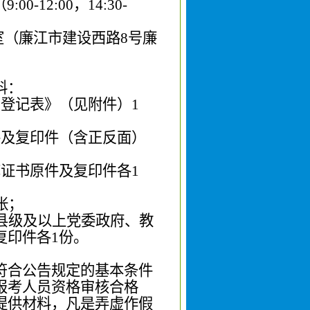
（
9
:
0
0-12:00
，
14:30-
室
（廉江市建设西路
8
号廉
料：
名登记表》（见附件）
1
件及
复印件（含正反面）
称证书
原件及
复印件
各
1
张；
县级
及以上党委政府、教
复印件
各
1
份。
符合公告规定的基本条件
报考人员资格审核合格
提供材料，凡是弄虚作假