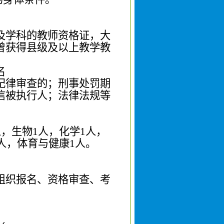
及学科的教师资格证，
大
曾获得
县级及
以上教学教
名
纪律审查的；刑事处罚期
信被执行人
；法律法规等
人，生物
1
人，化学
1
人，
人
，
体育与健康
1
人。
组织报名、资格审查、
考