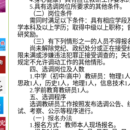
5
.
具有选调岗位所要求的其他条件。
（二）岗位条件
需同时满足以下条件：
具有相应学段
学
本科及以上学历；取得
中级
以上职称；
研奖励。
（三）有下列情形之一的人员不得报
尚未解除党纪、政纪处分或正在接受
限未满或涉嫌违法犯罪正接受调查的；失
规定不允许调动工作的其他情形。
四、选调岗位及人数
1.
中学（初中
/
高中）教研员
：物理
1
思政
1
人，历史
1
人，地理
1
人，信息技术
1
2
.
学前教育
教研员
1
人。
五、选调程序
选调教研员工作按照发布选调公告、
试
、考察、公示等程序进行。
（一）报名办法
1.
报名方式：教师本人现场报名。