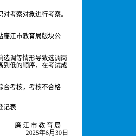
织对考察对象进行考察。
站廉江市教育局版块公
响选调等情形导致选调岗
高到低的顺序，在考试成
综合考核，考核不合格
登记表
廉 江 市 教 育 局
2025
年
6
月
30
日