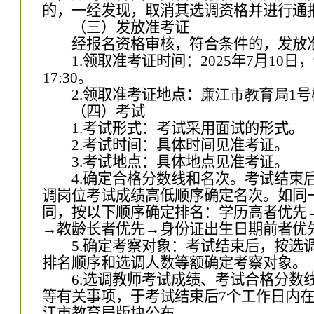
的，一经发现，取消其选调资格
并进行通
（
三
）
发放准考证
经报名资格审核，符合条件的，发放
1.
领取准考证时间：
2025
年
7
月
10
日，
17:30
。
2.
领取准考证地点
：
廉江市教育局
1
号
（
四
）
考试
1.
考试形式：考试采用面试的形式。
2.
考试时间：具体时间见准考证。
3.
考试地点：具体地点见准考证。
4.
确定合格分数线和名次。考试结束
调岗位考试成绩高低顺序确定名次。如同
同，按以下顺序确定排名：学历高者优先
→教龄长者优先→身份证出生日期前者优
5.
确定考察对象：考试结束后，按选
排名顺序和选调人数等额确定考察对象。
6.
选调教师考试成绩、考试合格分数
等有关事项，于考试结束后
7
个工作日内
江市教育局版块公布。